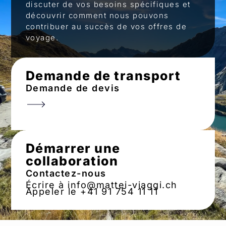
discuter de vos besoins spécifiques et
découvrir comment nous pouvons
contribuer au succès de vos offres de
voyage.
Demande de transport
Demande de devis
Démarrer une
collaboration
Contactez-nous
Écrire à info@mattei-viaggi.ch
Appeler le +41 91 754 11 11